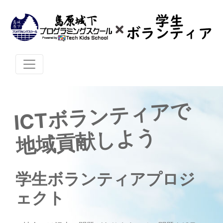
I
CT
ボ
ラ
ン
テ
ィ
ア
で
地
域
貢
献
し
よ
う
学生ボランティアプロジ
ェクト