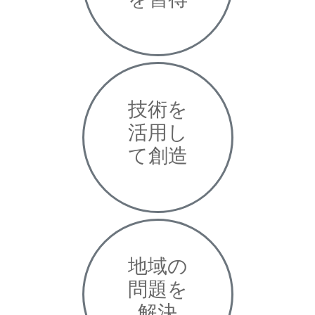
技術を
活用し
て創造
地域の
問題を
解決